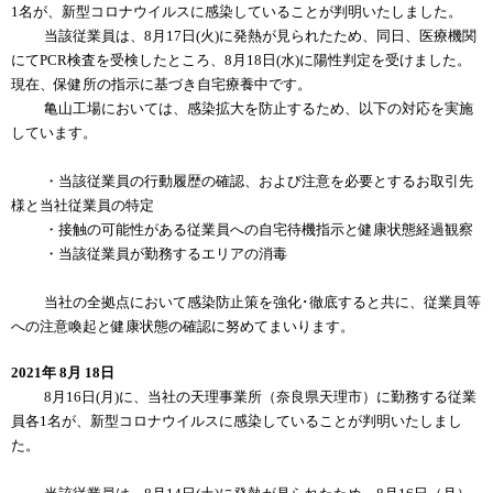
1名が、新型コロナウイルスに感染していることが判明いたしました。
当該従業員は、8月17日(火)に発熱が見られたため、同日、医療機関
にてPCR検査を受検したところ、8月18日(水)に陽性判定を受けました。
現在、保健所の指示に基づき自宅療養中です。
亀山工場においては、感染拡大を防止するため、以下の対応を実施
しています。
・当該従業員の行動履歴の確認、および注意を必要とするお取引先
様と当社従業員の特定
・接触の可能性がある従業員への自宅待機指示と健康状態経過観察
・当該従業員が勤務するエリアの消毒
当社の全拠点において感染防止策を強化･徹底すると共に、従業員等
への注意喚起と健康状態の確認に努めてまいります。
2021年 8月 18日
8月16日(月)に、当社の天理事業所（奈良県天理市）に勤務する従業
員各1名が、新型コロナウイルスに感染していることが判明いたしまし
た。