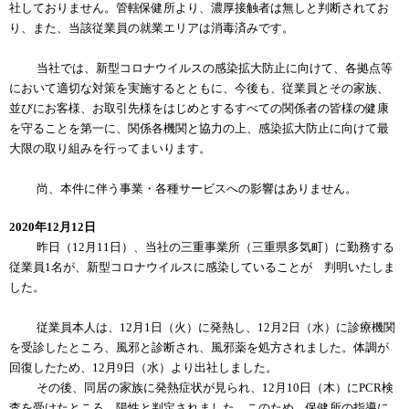
社しておりません。管轄保健所より、濃厚接触者は無しと判断されてお
り、また、当該従業員の就業エリアは消毒済みです。
当社では、新型コロナウイルスの感染拡大防止に向けて、各拠点等
において適切な対策を実施するとともに、今後も、従業員とその家族、
並びにお客様、お取引先様をはじめとするすべての関係者の皆様の健康
を守ることを第一に、関係各機関と協力の上、感染拡大防止に向けて最
大限の取り組みを行ってまいります。
尚、本件に伴う事業・各種サービスへの影響はありません。
2020年12月12日
昨日（12月11日）、当社の三重事業所（三重県多気町）に勤務する
従業員1名が、新型コロナウイルスに感染していることが 判明いたしま
した。
従業員本人は、12月1日（火）に発熱し、12月2日（水）に診療機関
を受診したところ、風邪と診断され、風邪薬を処方されました。体調が
回復したため、12月9日（水）より出社しました。
その後、同居の家族に発熱症状が見られ、12月10日（木）にPCR検
査を受けたところ、陽性と判定されました。このため、保健所の指導に