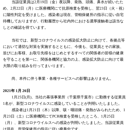
当該従業員は2月19日（金）夜以降、発熱、頭痛、鼻水が続いたた
め、2月22日（月）に医療機関にて抗原検査を受検し、翌23日（火・祝）
に陽性判定を受けました。感染者は現在、管轄保健所の指示に従い自宅
待機しておりますが、行動履歴から社内外における濃厚接触者は該当な
しとの確認を得ています。
当社では、新型コロナウイルスの感染拡大防止に向けて、各拠点等
において適切な対策を実施するとともに、今後も、従業員とその家族、
並びにお客様、お取引先様をはじめとするすべての関係者の皆様の健康
を守ることを第一に、関係各機関と協力の上、感染拡大防止に向けて最
大限の取り組みを行ってまいります。
尚、本件に伴う事業・各種サービスへの影響はありません。
2021年 1月 26日
1月25日(月)、当社の幕張事業所（千葉県千葉市）に勤務する従業員
1名が、新型コロナウイルスに感染していることが判明いたしました。
感染者は1月21日（木）以降、咳・咽頭痛・発熱がみられたため、1
月23日（土）に医療機関にてPCR検査を受検したところ、1月25日
（月）、新型コロナウイルスへの感染が判明いたしました。当該従業員
は現在、所管保健所の指示に従い療養中です。