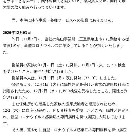
を守ることを第一に、関係各機関と協力の上、感染拡大防止に向けて最
大限の取り組みを行ってまいります。
尚、本件に伴う事業・各種サービスへの影響はありません。
2020年12月03日
昨日（12月2日）、当社の亀山事業所（三重県亀山市）に勤務する従
業員1名が、新型コロナウイルスに感染していることが判明いたしまし
た。
従業員の家族が11月28日（土）に発熱。12月1日（火）にPCR検査
を受けたところ、陽性と判定されました。
従業員本人は、11月30日（月）夜に発熱（37.1℃）しました。
保健所より、12月1日（火）に陽性判定を受けた家族の濃厚接触者に
指定されたため、12月2日（水）にPCR検査を受検したところ、陽性と判
定されました。
また保健所から感染した家族の濃厚接触者と指定されたため、
12/2（水）に自宅へ帰省し、ＰＣＲ検査を受検したところ、陽性と判定さ
れ、新型コロナウイルス感染症の専門病棟を持つ病院に入院しておりま
す。
その後、速やかに新型コロナウイルス感染症の専門病棟を持つ病院