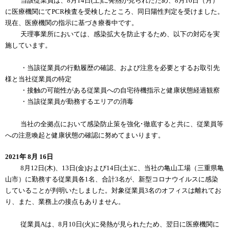
当該従業員は、8月14日(土)に発熱が見られたため、8月16日（月）
に医療機関にてPCR検査を受検したところ、同日陽性判定を受けました。
現在、医療機関の指示に基づき療養中です。
天理事業所においては、感染拡大を防止するため、以下の対応を実
施しています。
・当該従業員の行動履歴の確認、および注意を必要とするお取引先
様と当社従業員の特定
・接触の可能性がある従業員への自宅待機指示と健康状態経過観察
・当該従業員が勤務するエリアの消毒
当社の全拠点において感染防止策を強化･徹底すると共に、従業員等
への注意喚起と健康状態の確認に努めてまいります。
2021年 8月 16日
8月12日(木)、13日(金)および14日(土)に、当社の亀山工場（三重県亀
山市）に勤務する従業員各1名、合計3名が、新型コロナウイルスに感染
していることが判明いたしました。対象従業員3名のオフィスは離れてお
り、また、業務上の接点もありません。
従業員Aは、8月10日(火)に発熱が見られたため、翌日に医療機関に