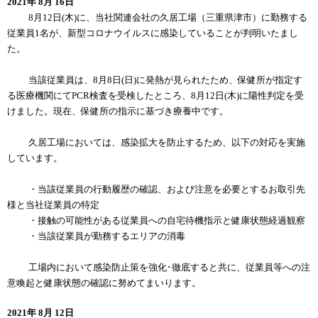
2021年 8月 16日
8月12日(木)に、当社関連会社の久居工場（三重県津市）に勤務する
従業員1名が、新型コロナウイルスに感染していることが判明いたまし
た。
当該従業員は、8月8日(日)に発熱が見られたため、保健所が指定す
る医療機関にてPCR検査を受検したところ、8月12日(木)に陽性判定を受
けました。現在、保健所の指示に基づき療養中です。
久居工場においては、感染拡大を防止するため、以下の対応を実施
しています。
・当該従業員の行動履歴の確認、および注意を必要とするお取引先
様と当社従業員の特定
・接触の可能性がある従業員への自宅待機指示と健康状態経過観察
・当該従業員が勤務するエリアの消毒
工場内において感染防止策を強化･徹底すると共に、従業員等への注
意喚起と健康状態の確認に努めてまいります。
2021年 8月 12日