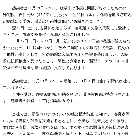
感染者は11月19日（木）、就業中は体調に問題がなかったものの、
帰宅後、夜に発熱（37.5℃）したため、翌20日（金）に休暇を取り堺市内
の病院にて受診。感染の可能性は低いと診断されました。
翌21日（土）にも発熱が治まらず、自宅近くの別の病院にて受診し
たところ、気管支炎を伴う風邪と診断されました。
11月22日（日）～23日（月・祝）にかけて38℃台の発熱が治まらな
かったため、11月24日（火）に改めて自宅近くの病院にて受診。肺炎の
可能性が高いとして、別の病院に入院するよう指導を受けました。入院
前に抗原検査を受けたところ、陽性と判定され、新型コロナウイルス感
染症の専門病棟を持つ病院に入院しております。
感染者は、11月19日（木）を最後に、11月20日（金）以降は出社し
ておりません。
本件を受け、管轄保健所の指導のもと、濃厚接触者の特定を急ぎま
す。感染者の執務エリアは消毒済みです。
当社では、新型コロナウイルスの感染拡大防止に向けて、各拠点等
において適切な対策を実施するとともに、今後も、従業員とその家族、
並びにお客様、お取引先様をはじめとするすべての関係者の皆様の健康
を守ることを第一に、関係各機関と協力の上、感染拡大防止に向けて最