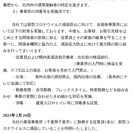
履歴から、社内外の濃厚接触者の特定を急ぎます。
２）事業所の消毒等を実施済です。
当社では新型コロナウイルス感染防止に向けて、全国各事業所にお
いて以下の対策を実施しております。今後も、お客様、お取引先様をは
じめとする関係者の皆様に加え、従業員とその家族の健康を守ることを
第一に、関係各機関と協力の上、感染拡大防止に向けて最大限の取り組
みを行ってまいります。
・従業員および構内派遣請負労働者：出社前の検温励行。
（事業所の入門時に検温を実
施。37.5℃以上の場合、お客様を含めて入門禁止。）
・出張： 海外出張の原則禁止。国内出張の自粛。（基本的にテ
レビ会議にて対応）
・勤務形態： 在宅勤務、フレックスタイム、時差勤務などを組み合
わせ、事業の実態に合わせたきめ細かな対応を実施。
・消毒： 建屋入口やトイレ等に消毒液を設置。
2021年 2月 24日
当社の幕張事業所（千葉県千葉市）に勤務する従業員1名が、新型コ
ロナウイルスに感染していることが判明いたしました。