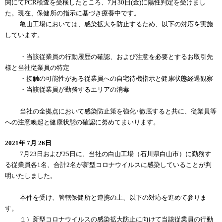
関にてPCR検査を受検したところ、7月30日(金)に陽性判定を受けまし
た。現在、保健所の指示に基づき療養中です。
亀山工場においては、感染拡大を防止するため、以下の対応を実施
しています。
・当該従業員の行動履歴の確認、および注意を必要とするお取引先
様と当社従業員の特定
・接触の可能性がある従業員への自宅待機指示と健康状態経過観察
・当該従業員が勤務するエリアの消毒
当社の全拠点において感染防止策を強化･徹底すると共に、従業員等
への注意喚起と健康状態の確認に努めてまいります。
2021年 7月 26日
7月23日および25日に、当社の白山工場（石川県白山市）に勤務す
る従業員各1名、合計2名が新型コロナウイルスに感染していることが判
明いたしました。
本件を受け、管轄保健所と連携の上、以下の対応を進めて参りま
す。
１）新型コロナウイルスの感染拡大防止に向けて当該従業員の行動