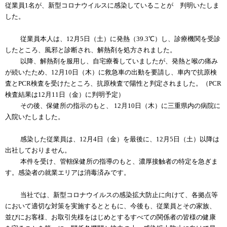
従業員1名が、新型コロナウイルスに感染していることが 判明いたしま
した。
従業員本人は、12月5日（土）に発熱（39.3℃）し、診療機関を受診
したところ、風邪と診断され、解熱剤を処方されました。
以降、解熱剤を服用し、自宅療養していましたが、発熱と喉の痛み
が続いたため、12月10日（木）に救急車の出動を要請し、車内で抗原検
査とPCR検査を受けたところ、抗原検査で陽性と判定されました。（PCR
検査結果は12月11日（金）に判明予定）
その後、保健所の指示のもと、 12月10日（木）に三重県内の病院に
入院いたしました。
感染した従業員は、12月4日（金）を最後に、12月5日（土）以降は
出社しておりません。
本件を受け、管轄保健所の指導のもと、濃厚接触者の特定を急ぎま
す。感染者の就業エリアは消毒済みです。
当社では、新型コロナウイルスの感染拡大防止に向けて、各拠点等
において適切な対策を実施するとともに、今後も、従業員とその家族、
並びにお客様、お取引先様をはじめとするすべての関係者の皆様の健康